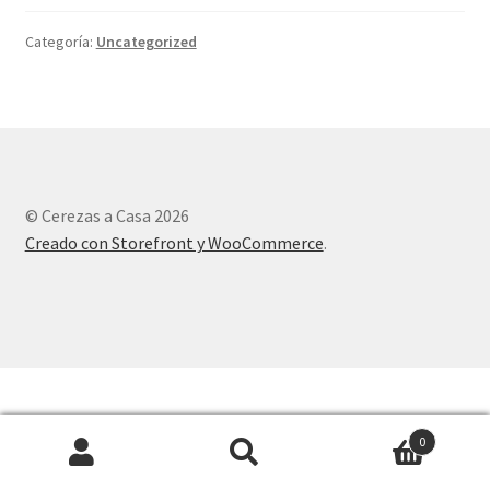
Categoría:
Uncategorized
© Cerezas a Casa 2026
Creado con Storefront y WooCommerce
.
0
Search
Search