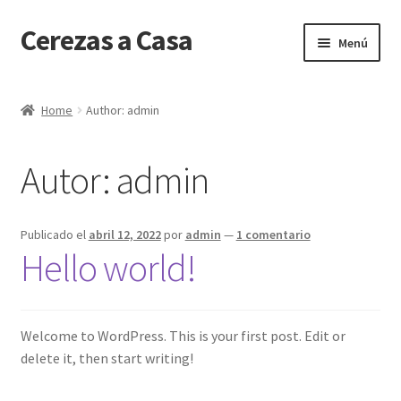
Cerezas a Casa
Ir
Ir
Menú
a
al
la
contenido
Inicio
navegación
Home
Author: admin
Carrito
Autor:
admin
Client Portal
Finalizar compra
Publicado el
abril 12, 2022
por
admin
—
1 comentario
Hello world!
Mi cuenta
Tienda
Welcome to WordPress. This is your first post. Edit or
delete it, then start writing!