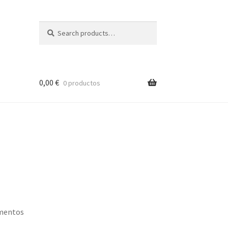
Search
Search
for:
0,00
€
0 productos
umentos