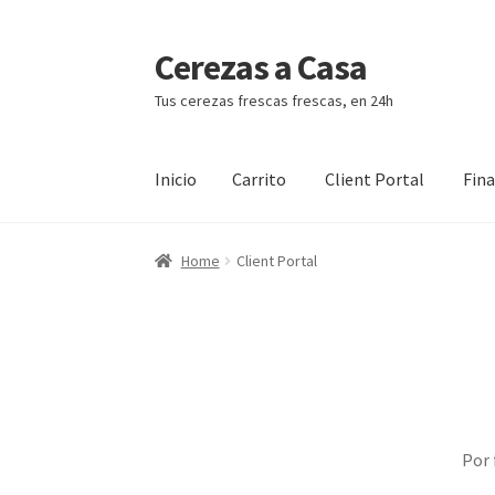
Cerezas a Casa
Ir
Ir
a
al
Tus cerezas frescas frescas, en 24h
la
contenido
navegación
Inicio
Carrito
Client Portal
Fin
Inicio
Carrito
Client Portal
Finalizar compra
Home
Client Portal
Por 